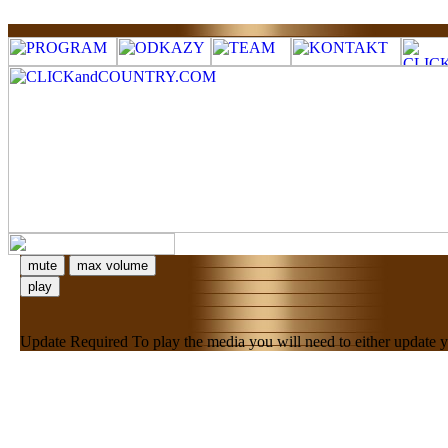
mute
max volume
play
Update Required
To play the media you will need to either update 