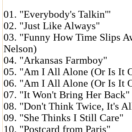
01. "Everybody's Talkin'"
02. "Just Like Always"
03. "Funny How Time Slips Aw
Nelson)
04. "Arkansas Farmboy"
05. "Am I All Alone (Or Is It 
06. "Am I All Alone (Or Is It 
07. "It Won't Bring Her Back"
08. "Don't Think Twice, It's Al
09. "She Thinks I Still Care"
10. "Postcard from Paris"