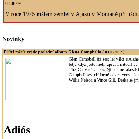
08.08.09 -
V roce 1975 málem zemřel v Ajaxu v Montaně při pádu z
Novinky
Příští měsíc vyjde poslední album Glena Campbella (
)
03.05.2017
Glen Campbell již šest let válčí s Alz
lety, když ještě mohl zpívat, natočil v
The Canvas" a později temné akustick
Campbellovy oblíbené cover verze, kter
Willie Nelson a Vince Gill. Deska se jm
Adiós