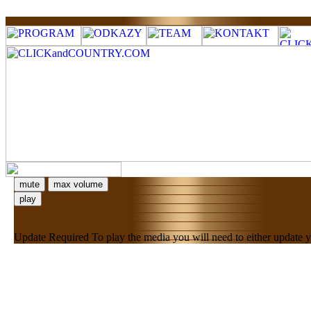
mute
max volume
play
Update Required
To play the media you will need to either update 