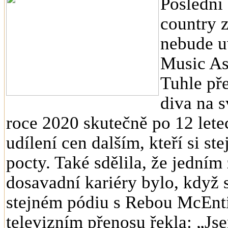
Poslední
country 
nebude u
Music As
Tuhle př
diva na 
roce 2020 skutečně po 12 lete
udílení cen dalším, kteří si s
pocty. Také sdělila, že jedním 
dosavadní kariéry bylo, když 
stejném pódiu s Rebou McEnti
televizním přenosu řekla: „Jse