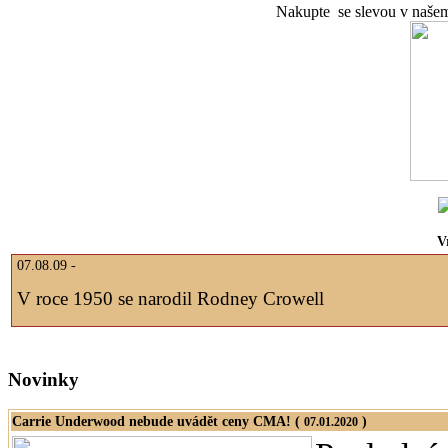
Nakupte se slevou v naše
V
07.08.09 -
V roce 1950 se narodil Rodney Crowell
Novinky
Carrie Underwood nebude uvádět ceny CMA! (
)
07.01.2020