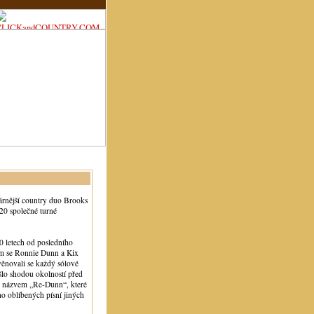
árnější country duo Brooks
20 společné turné
0 letech od posledního
ém se Ronnie Dunn a Kix
věnovali se každý sólové
lo shodou okolností před
s názvem „Re-Dunn“, které
ho oblíbených písní jiných