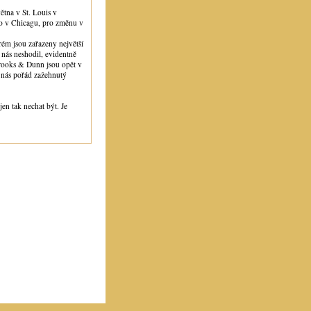
větna v St. Louis v
ho v Chicagu, pro změnu v
ém jsou zařazeny největší
 nás neshodil, evidentně
 Brooks & Dunn jsou opět v
 nás pořád zažehnutý
en tak nechat být. Je