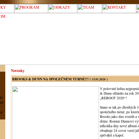
Novinky
BROOKS & DUNN NA SPOLEČNÉM TURNÉ!!! (
)
15.01.2020
V polovině ledna nejpopul
& Dunn ohlásilo na rok 20
he
„REBOOT 2020“!
her
Stane se tak po dlouhých 1
ur
společného turné, po kter
Brooks jako duo rozešli a 
dráze. Ronnie Dunnovi vyš
několika dny nové album 
obsahuje 24 cover verzí je
zpěváků a kapel.