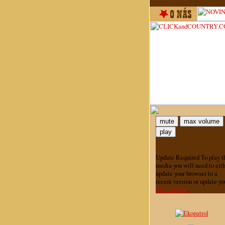
mute
max volume
play
Update Required
To play t
media you will need to eit
update your browser to a
recent version or update yo
Flash plugin
.