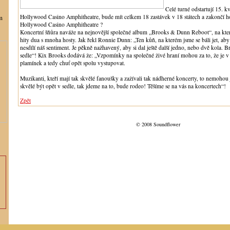
Celé turné odstartují 15. k
m
Hollywood Casino Amphitheatre, bude mít celkem 18 zastávek v 18 státech a zakončí 
Hollywood Casino Amphitheatre ?
Koncertní šňůra naváže na nejnovější společné album „Brooks & Dunn Reboot“, na kter
hity dua s mnoha hosty. Jak řekl Ronnie Dunn: „Ten kůň, na kterém jsme se báli jet, aby
nesdílí náš sentiment. Je pěkně nažhavený, aby si dal ještě další jedno, nebo dvě kola.
sedle“! Kix Brooks dodává že: „Vzpomínky na společné živé hraní mohou za to, že je v
plamínek a tedy chuť opět spolu vystupovat.
Muzikanti, kteří mají tak skvělé fanoušky a zažívali tak nádherné koncerty, to nemohou j
skvělé být opět v sedle, tak jdeme na to, bude rodeo! Těšíme se na vás na koncertech“!
Zpět
© 2008 Soundflower