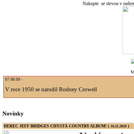
Nakupte se slevou v naše
V
07.08.09 -
V roce 1950 se narodil Rodney Crowell
Novinky
HEREC JEFF BRIDGES CHYSTÁ COUNTRY ALBUM! (
)
16.11.2010