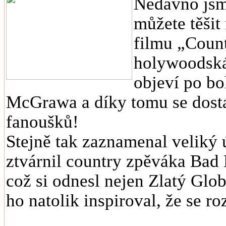
Nedávno jsme
můžete těšit
filmu „Count
holywoodská
objeví po b
McGrawa a díky tomu se dosta
fanoušků!
Stejně tak zaznamenal veliký ú
ztvárnil country zpěváka Bad 
což si odnesl nejen Zlatý Glob
ho natolik inspiroval, že se r